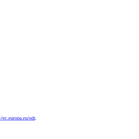
://ec.europa.eu/odr
.